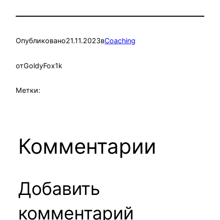
Опубликовано
21.11.2023
в
Coaching
от
GoldyFox1k
Метки:
Комментарии
Добавить
комментарий